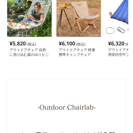
¥
5,820
¥
6,100
¥
6,320
(税込)
(税込)
(税込
アウトドアチェア 自然
アウトドアチェア 軽量
アウトドアチェ
に溶け込む森のゆりかご
携帯キャンプチェア
用室内空中ブラ
ハンモック
モック