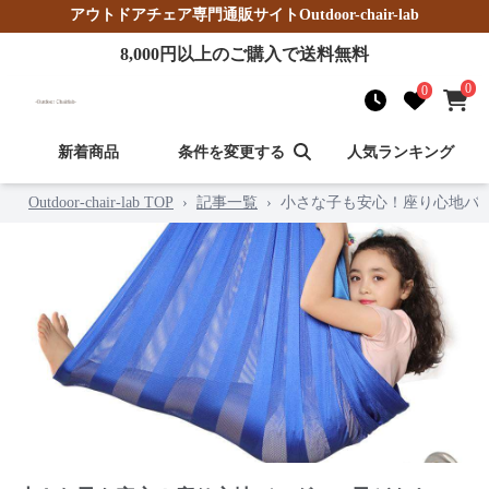
アウトドアチェア
専門通販サイト
Outdoor-chair-lab
8,000
円以上のご購入で送料無料
0
0
新着商品
条件を変更する
人気ランキング
Outdoor-chair-lab TOP
›
記事一覧
›
小さな子も安心！座り心地バ