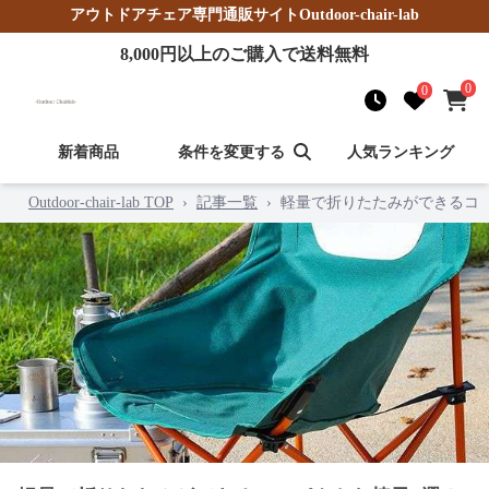
アウトドアチェア
専門通販サイト
Outdoor-chair-lab
8,000
円以上のご購入で送料無料
0
0
新着商品
条件を変更する
人気ランキング
Outdoor-chair-lab TOP
›
記事一覧
›
軽量で折りたたみができるコ