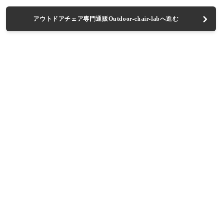
アウトドアチェア専門通販Outdoor-chair-labへ進む