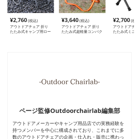
¥
2,760
¥
3,640
¥
2,700
(税込)
(税込)
(税込
アウトドアチェア 折り
アウトドアチェア 折り
アウトドアチェ
たたみ式キャンプ用ロー
たたみ式超軽量コンパク
たたみ式ミニロ
チェア
トローチェア
ページ監修Outdoorchairlab編集部
アウトドアメーカーやキャンプ用品店での実務経験を
持つメンバーを中心に構成されており、これまでに多
数のアウトドアチェアの企画・仕入れ・販売に携わっ