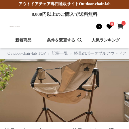
アウトドアチェア
専門通販サイト
Outdoor-chair-lab
8,000
円以上のご購入で送料無料
0
0
新着商品
条件を変更する
人気ランキング
Outdoor-chair-lab TOP
›
記事一覧
›
軽量のポータブルアウトドア椅