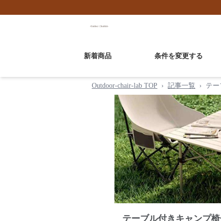
新着商品
条件を変更する
Outdoor-chair-lab TOP
›
記事一覧
›
テー
テーブル付きキャンプ椅