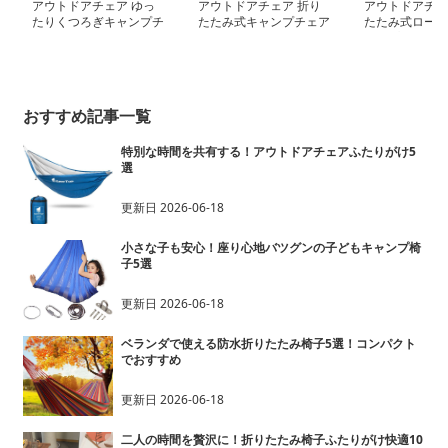
アウトドアチェア ゆっ
アウトドアチェア 折り
アウトドアチェ
たりくつろぎキャンプチ
たたみ式キャンプチェア
たたみ式ローチ
ェア
ャンプ用
おすすめ記事一覧
特別な時間を共有する！アウトドアチェアふたりがけ5
選
更新日
2026-06-18
小さな子も安心！座り心地バツグンの子どもキャンプ椅
子5選
更新日
2026-06-18
ベランダで使える防水折りたたみ椅子5選！コンパクト
でおすすめ
更新日
2026-06-18
二人の時間を贅沢に！折りたたみ椅子ふたりがけ快適10