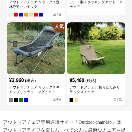
アウトドアチェア リラックス森
アルミ製スタッキングアウトドア
林浮遊ハンモック
チェア
全
7
色
人気
¥
3,960
¥
5,480
(税込)
(税込)
アウトドアチェア リラックスキ
アウトドアチェア 折りたたみリ
ャンプリクライニングチェア
ラックスチェア
全
4
色
全
2
色
アウトドアチェア専用通販サイト「Outdoor-chair-lab」は、
アウトドアライフを楽しむすべての人に最適なチェアを提