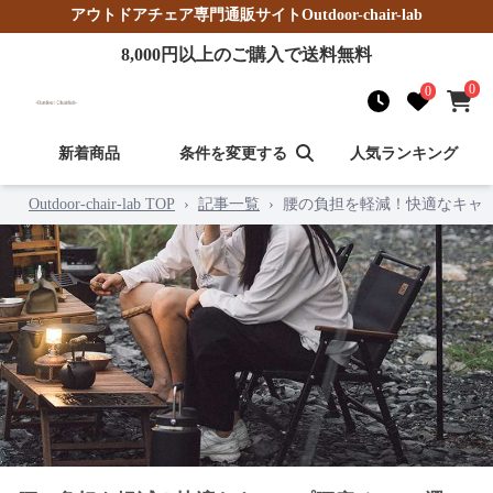
アウトドアチェア
専門通販サイト
Outdoor-chair-lab
8,000
円以上のご購入で送料無料
0
0
新着商品
条件を変更する
人気ランキング
Outdoor-chair-lab TOP
›
記事一覧
›
腰の負担を軽減！快適なキャ