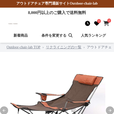
アウトドアチェア
専門通販サイト
Outdoor-chair-lab
8,000
円以上のご購入で送料無料
0
0
新着商品
条件を変更する
人気ランキング
Outdoor-chair-lab TOP
›
リクライニングの一覧
›
アウトドアチェ
Previous slide
Nex