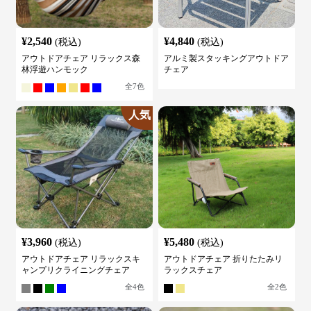
¥
2,540
¥
4,840
(税込)
(税込)
アウトドアチェア リラックス森
アルミ製スタッキングアウトドア
林浮遊ハンモック
チェア
全
7
色
人気
¥
3,960
¥
5,480
(税込)
(税込)
アウトドアチェア リラックスキ
アウトドアチェア 折りたたみリ
ャンプリクライニングチェア
ラックスチェア
全
4
色
全
2
色