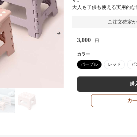
大人も子供も使える実用的な
ご注文確定か
Next slide
3,000
円
カラー
パープル
レッド
ピ
購
カー