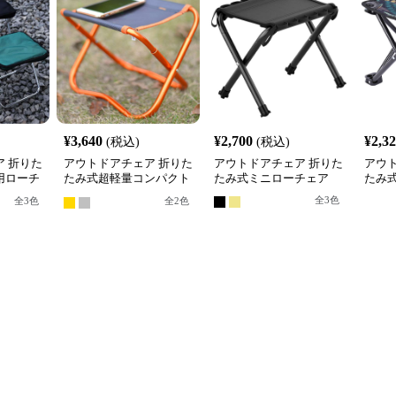
¥
3,640
¥
2,700
¥
2,3
(税込)
(税込)
 折りた
アウトドアチェア 折りた
アウトドアチェア 折りた
アウ
用ローチ
たみ式超軽量コンパクト
たみ式ミニローチェア
たみ
ローチェア
ェア
全
3
色
全
3
色
全
2
色