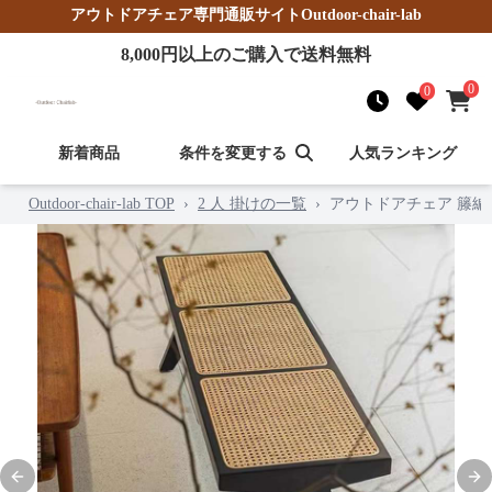
アウトドアチェア
専門通販サイト
Outdoor-chair-lab
8,000
円以上のご購入で送料無料
0
0
新着商品
条件を変更する
人気ランキング
Outdoor-chair-lab TOP
›
2 人 掛けの一覧
›
アウトドアチェア 籐
Previous slide
Nex