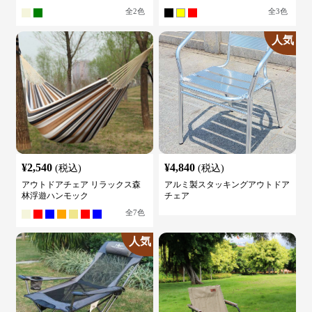
全
2
色
全
3
色
人気
¥
2,540
¥
4,840
(税込)
(税込)
アウトドアチェア リラックス森
アルミ製スタッキングアウトドア
林浮遊ハンモック
チェア
全
7
色
人気