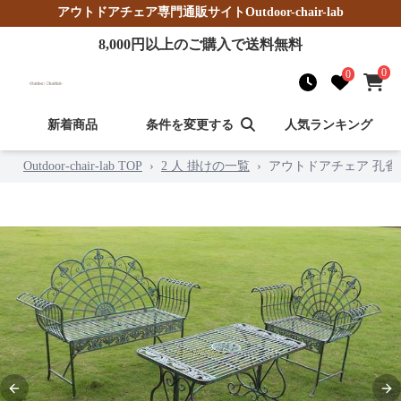
アウトドアチェア
専門通販サイト
Outdoor-chair-lab
8,000
円以上のご購入で送料無料
0
0
新着商品
条件を変更する
人気ランキング
Outdoor-chair-lab TOP
›
2 人 掛けの一覧
›
アウトドアチェア 孔雀
Previous slide
Nex