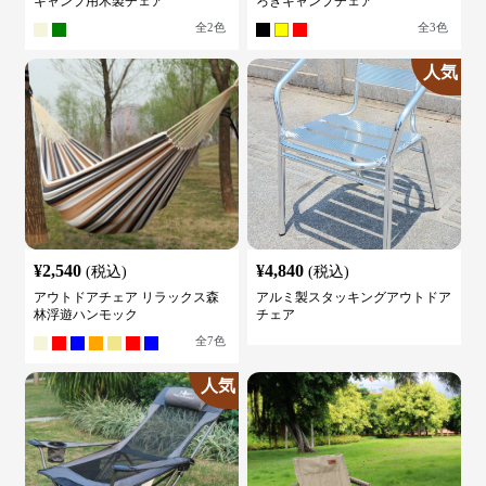
キャンプ用木製チェア
ろぎキャンプチェア
全
2
色
全
3
色
人気
¥
2,540
¥
4,840
(税込)
(税込)
アウトドアチェア リラックス森
アルミ製スタッキングアウトドア
林浮遊ハンモック
チェア
全
7
色
人気