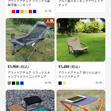
アウトドアチェア リラックス森
アルミ製スタッキングアウトドア
林浮遊ハンモック
チェア
全
7
色
人気
¥
3,960
¥
5,480
(税込)
(税込)
アウトドアチェア リラックスキ
アウトドアチェア 折りたたみリ
ャンプリクライニングチェア
ラックスチェア
全
4
色
全
2
色