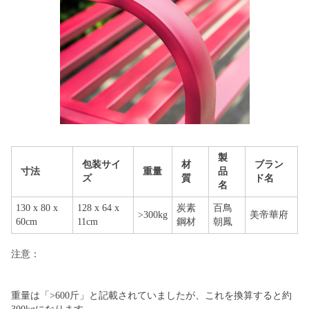
製
包装サイ
材
ブラン
寸法
重量
品
ズ
質
ド名
名
130 x 80 x
128 x 64 x
炭素
百鳥
>300kg
美帝華府
60cm
11cm
鋼材
朝鳳
注意：
重量は「>600斤」と記載されていましたが、これを換算すると約