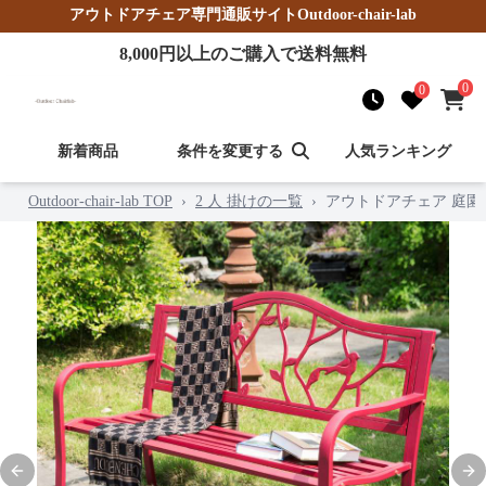
アウトドアチェア
専門通販サイト
Outdoor-chair-lab
8,000
円以上のご購入で送料無料
0
0
新着商品
条件を変更する
人気ランキング
Outdoor-chair-lab TOP
›
2 人 掛けの一覧
›
アウトドアチェア 庭
Previous slide
Nex