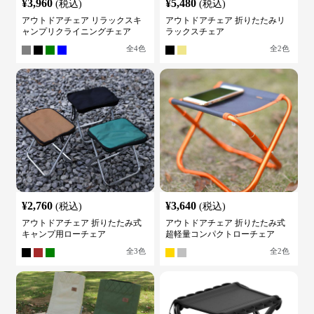
¥
3,960
¥
5,480
(税込)
(税込)
アウトドアチェア リラックスキ
アウトドアチェア 折りたたみリ
ャンプリクライニングチェア
ラックスチェア
全
4
色
全
2
色
¥
2,760
¥
3,640
(税込)
(税込)
アウトドアチェア 折りたたみ式
アウトドアチェア 折りたたみ式
キャンプ用ローチェア
超軽量コンパクトローチェア
全
3
色
全
2
色