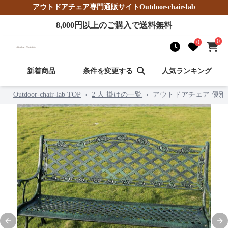
アウトドアチェア
専門通販サイト
Outdoor-chair-lab
8,000
円以上のご購入で送料無料
0
0
新着商品
条件を変更する
人気ランキング
Outdoor-chair-lab TOP
›
2 人 掛けの一覧
›
アウトドアチェア 優
Previous slide
Nex