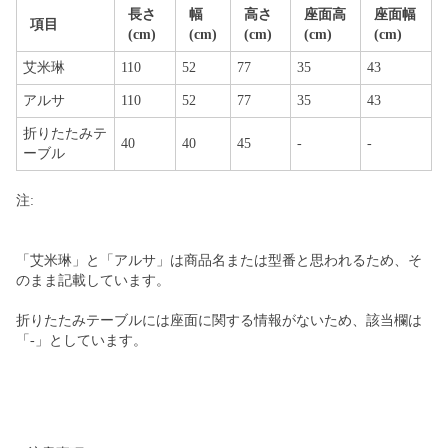
長さ
幅
高さ
座面高
座面幅
項目
(cm)
(cm)
(cm)
(cm)
(cm)
艾米琳
110
52
77
35
43
アルサ
110
52
77
35
43
折りたたみテ
40
40
45
-
-
ーブル
注:
「艾米琳」と「アルサ」は商品名または型番と思われるため、そ
のまま記載しています。
折りたたみテーブルには座面に関する情報がないため、該当欄は
「-」としています。