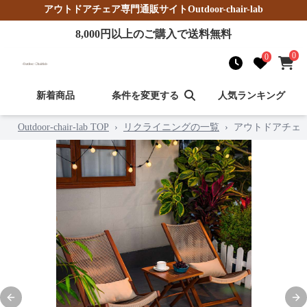
アウトドアチェア
専門通販サイト
Outdoor-chair-lab
8,000
円以上のご購入で送料無料
0
0
新着商品
条件を変更する
人気ランキング
Outdoor-chair-lab TOP
›
リクライニングの一覧
›
アウトドアチェ
Previous slide
Nex