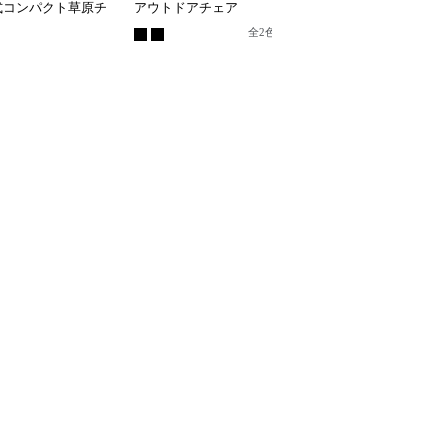
式コンパクト草原チ
アウトドアチェア
たみ式コンパクトステッ
プスツール
全
2
色
全
4
色