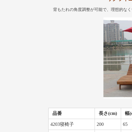
背もたれの角度調整が可能で、理想的なく
品番
長さ(cm)
幅(
4203寝椅子
200
65