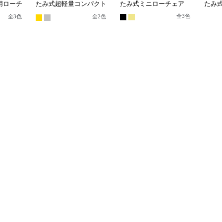
用ローチ
たみ式超軽量コンパクト
たみ式ミニローチェア
たみ
ローチェア
ェア
全
3
色
全
3
色
全
2
色