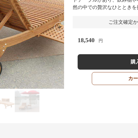
然の中での贅沢なひとときを
ご注文確定か
Next slide
18,540
円
購
カー