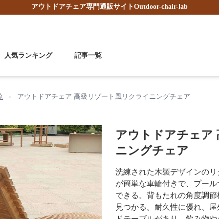
アウトドアチェア
専門通販サイト
Outdoor-chair-lab
人気ランキング
記事一覧
覧
›
アウトドアチェア 高級リゾート風リクライニングチェア
アウトドアチェア
ニングチェア
洗練された木製デザインのリ
が簡単な車輪付きで、プール
できる。背もたれの角度調節
見つかる。耐久性に優れ、屋
ドテーブルがあり、飲み物や