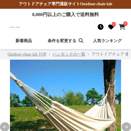
アウトドアチェア
専門通販サイト
Outdoor-chair-lab
8,000
円以上のご購入で送料無料
0
0
新着商品
条件を変更する
人気ランキング
Outdoor-chair-lab TOP
›
ハンモックの一覧
›
アウトドアチェア 癒
Previous slide
Nex