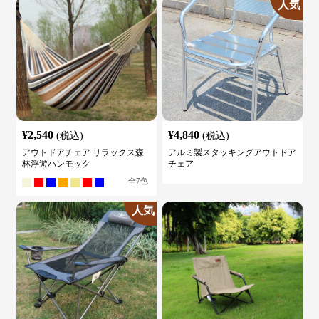
人気
¥
2,540
¥
4,840
(税込)
(税込)
アウトドアチェア リラックス森
アルミ製スタッキングアウトドア
林浮遊ハンモック
チェア
全
7
色
人気