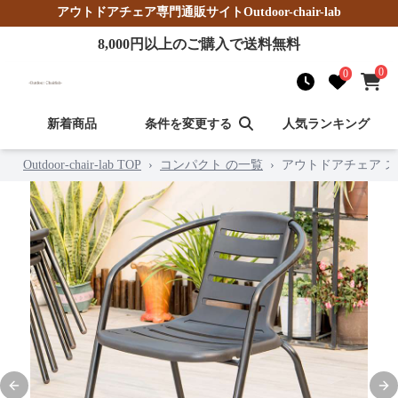
アウトドアチェア
専門通販サイト
Outdoor-chair-lab
8,000
円以上のご購入で送料無料
0
0
新着商品
条件を変更する
人気ランキング
Outdoor-chair-lab TOP
›
コンパクト の一覧
›
アウトドアチェア 
Previous slide
Nex