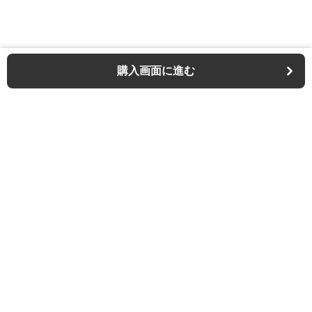
購入画面に進む
Outdoor-chair-lab
について
利用規約