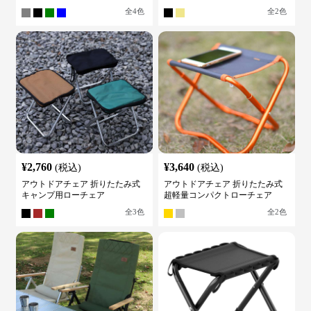
全
4
色
全
2
色
¥
2,760
¥
3,640
(税込)
(税込)
アウトドアチェア 折りたたみ式
アウトドアチェア 折りたたみ式
キャンプ用ローチェア
超軽量コンパクトローチェア
全
3
色
全
2
色