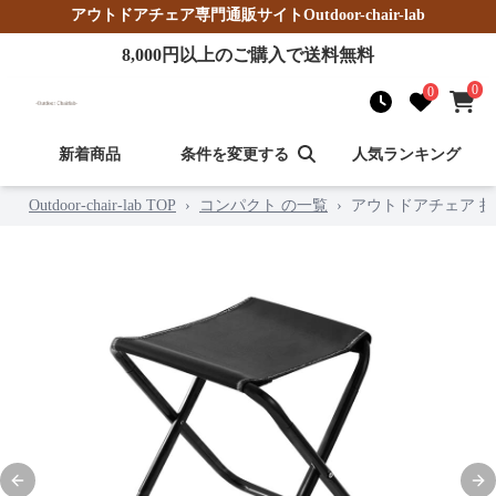
アウトドアチェア
専門通販サイト
Outdoor-chair-lab
8,000
円以上のご購入で送料無料
0
0
新着商品
条件を変更する
人気ランキング
Outdoor-chair-lab TOP
›
コンパクト の一覧
›
アウトドアチェア 
Previous slide
Nex