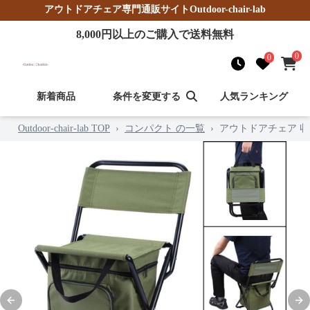
アウトドアチェア
専門通販サイト
Outdoor-chair-lab
8,000
円以上のご購入で送料無料
0
0
新着商品
条件を変更する
人気ランキング
Outdoor-chair-lab TOP
›
コンパクト の一覧
›
アウトドアチェア 
Previous slide
Nex