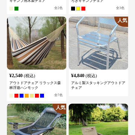
キャンプ用木製チェア
ろぎキャンプチェア
全
2
色
全
3
色
人気
¥
2,540
¥
4,840
(税込)
(税込)
アウトドアチェア リラックス森
アルミ製スタッキングアウトドア
林浮遊ハンモック
チェア
全
7
色
人気