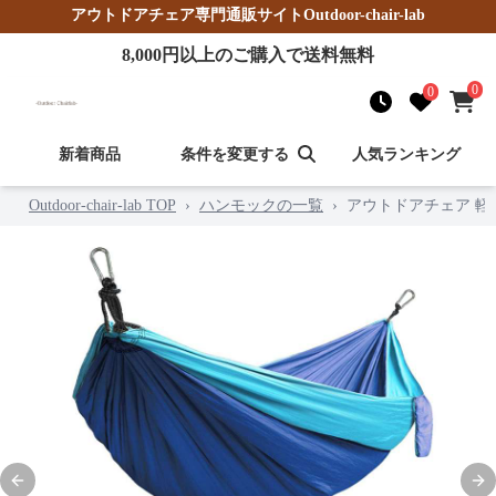
アウトドアチェア
専門通販サイト
Outdoor-chair-lab
8,000
円以上のご購入で送料無料
0
0
新着商品
条件を変更する
人気ランキング
Outdoor-chair-lab TOP
›
ハンモックの一覧
›
アウトドアチェア 軽
Previous slide
Nex