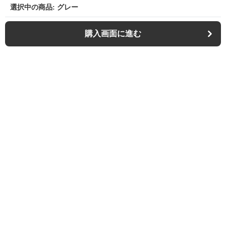
選択中の商品: グレー
購入画面に進む
Outdoor-chair-lab
について
利用規約
プライバシー