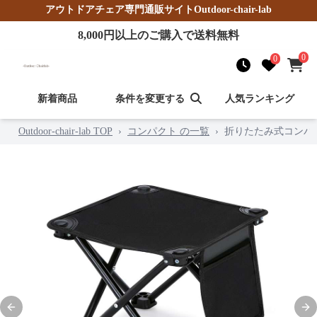
アウトドアチェア
専門通販サイト
Outdoor-chair-lab
8,000
円以上のご購入で送料無料
0
0
新着商品
条件を変更する
人気ランキング
Outdoor-chair-lab TOP
›
コンパクト の一覧
›
折りたたみ式コンパ
Previous slide
Nex