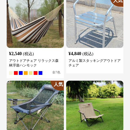
人気
¥
2,540
¥
4,840
(税込)
(税込)
アウトドアチェア リラックス森
アルミ製スタッキングアウトドア
林浮遊ハンモック
チェア
全
7
色
人気