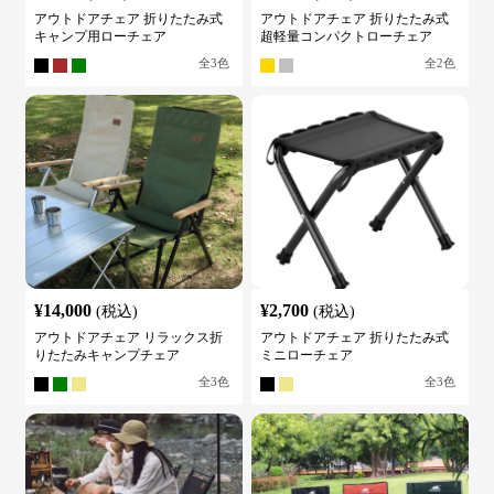
アウトドアチェア 折りたたみ式
アウトドアチェア 折りたたみ式
キャンプ用ローチェア
超軽量コンパクトローチェア
全
3
色
全
2
色
¥
14,000
¥
2,700
(税込)
(税込)
アウトドアチェア リラックス折
アウトドアチェア 折りたたみ式
りたたみキャンプチェア
ミニローチェア
全
3
色
全
3
色