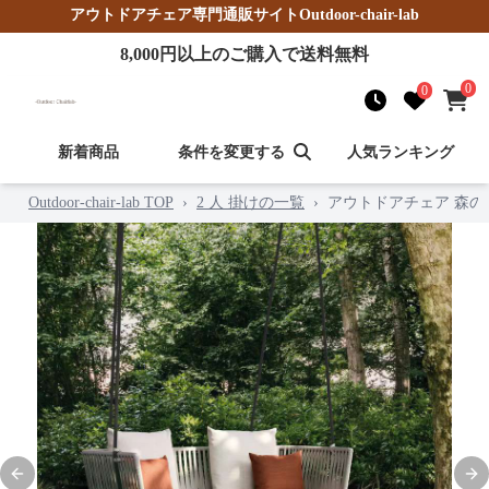
アウトドアチェア
専門通販サイト
Outdoor-chair-lab
8,000
円以上のご購入で送料無料
0
0
新着商品
条件を変更する
人気ランキング
Outdoor-chair-lab TOP
›
2 人 掛けの一覧
›
アウトドアチェア 森
Previous slide
Nex