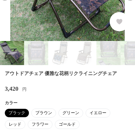
アウトドアチェア 優雅な花柄リクライニングチェア
3,420
円
カラー
ブラック
ブラウン
グリーン
イエロー
レッド
フラワー
ゴールド