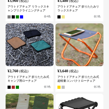
¥
3,960
¥
5,480
(税込)
(税込)
アウトドアチェア リラックスキ
アウトドアチェア 折りたたみリ
ャンプリクライニングチェア
ラックスチェア
全
4
色
全
2
色
¥
2,760
¥
3,640
(税込)
(税込)
アウトドアチェア 折りたたみ式
アウトドアチェア 折りたたみ式
キャンプ用ローチェア
超軽量コンパクトローチェア
全
3
色
全
2
色