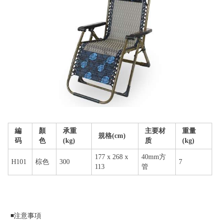
編
顏
承重
主要材
重量
規格(cm)
码
色
(kg)
质
(kg)
177 x 268 x
40mm方
H101
棕色
300
7
113
管
◾️注意事項