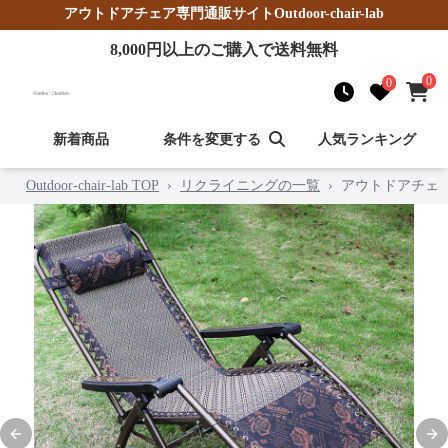
アウトドアチェア
専門通販サイト
Outdoor-chair-lab
8,000
円以上のご購入で送料無料
0
0
新着商品
条件を変更する
人気ランキング
Outdoor-chair-lab TOP
›
リクライニングの一覧
›
アウトドアチェ
Previous slide
Nex