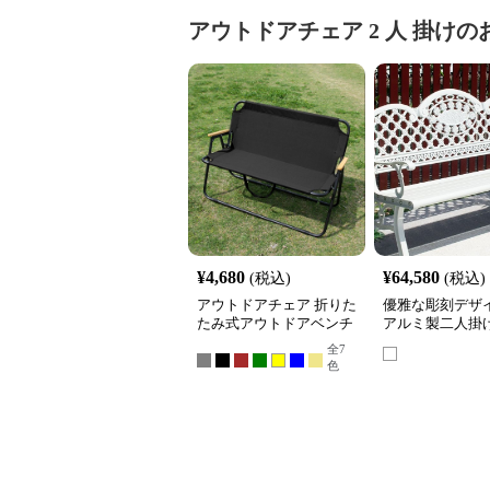
アウトドアチェア
2 人 掛け
の
¥
4,680
¥
64,580
(税込)
(税込)
アウトドアチェア 折りた
優雅な彫刻デザ
たみ式アウトドアベンチ
アルミ製二人掛
ンアウトドアチェ
全
7
チ
色