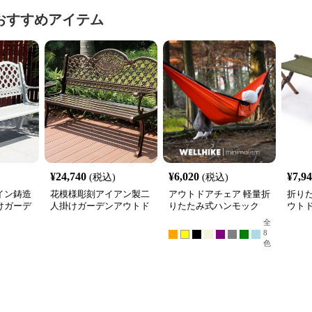
おすすめアイテム
¥
24,740
¥
6,020
¥
7,9
(税込)
(税込)
イン鋳造
花模様彫刻アイアン製二
アウトドアチェア 軽量折
折り
けガーデ
人掛けガーデンアウトド
りたたみ式ハンモック
ウト
ア ベン
アチェアベンチ
全
8
色