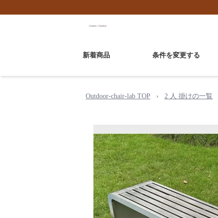
新着商品
条件を変更する
Outdoor-chair-lab TOP
›
2 人 掛けの一覧