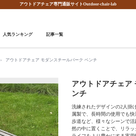
アウトドアチェア
専門通販サイト
Outdoor-chair-lab
人気ランキング
記事一覧
›
アウトドアチェア モダンスチールパーク ベンチ
アウトドアチェア 
ンチ
洗練されたデザインの2人掛
属製で、長時間の使用でも快
歩道など、様々なシーンで活
然の中に置くことで、リラッ
ライフをより豊かにする実用