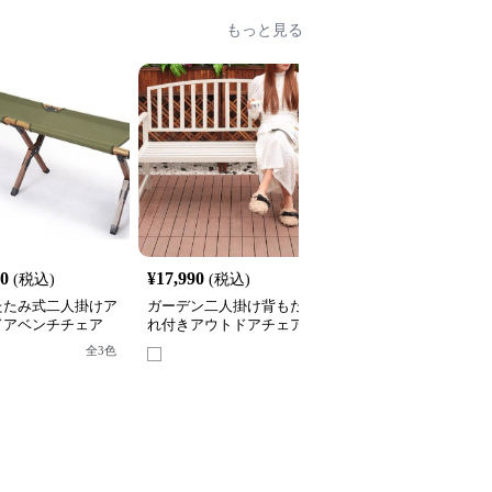
もっと見る
40
¥
17,990
¥
25,120
(税込)
(税込)
(税込)
たたみ式二人掛けア
ガーデン二人掛け背もた
クラシック装飾フレーム
ドアベンチチェア
れ付きアウトドアチェア
屋外用二人掛けベンチア
ウトドアチェア
全
3
色