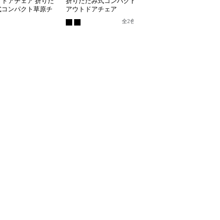
トドアチェア 折りた
折りたたみ式コンパクト
アウトドアチェア 折り
式コンパクト草原チ
アウトドアチェア
たみ式コンパクトステッ
プスツール
全
2
色
全
4
色