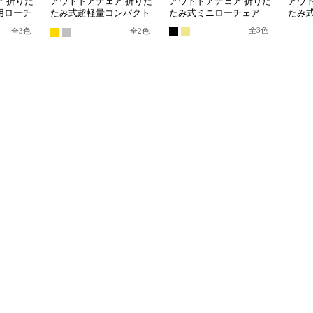
 折りた
アウトドアチェア 折りた
アウトドアチェア 折りた
アウ
用ローチ
たみ式超軽量コンパクト
たみ式ミニローチェア
たみ
ローチェア
ェア
全
3
色
全
3
色
全
2
色