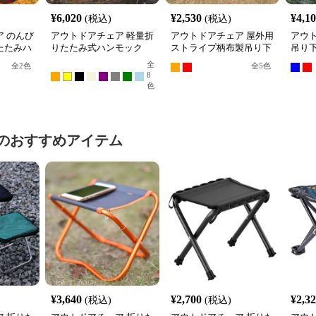
¥
6,020
¥
2,530
¥
4,1
(税込)
(税込)
 のんび
アウトドアチェア 軽量折
アウトドアチェア 屋外用
アウ
たたみハ
りたたみ式ハンモック
ストライプ柄布製吊り下
吊り
げ式休憩ハンモック
ク軽
全
全
2
色
全
5
色
8
色
のおすすめアイテム
¥
3,640
¥
2,700
¥
2,3
(税込)
(税込)