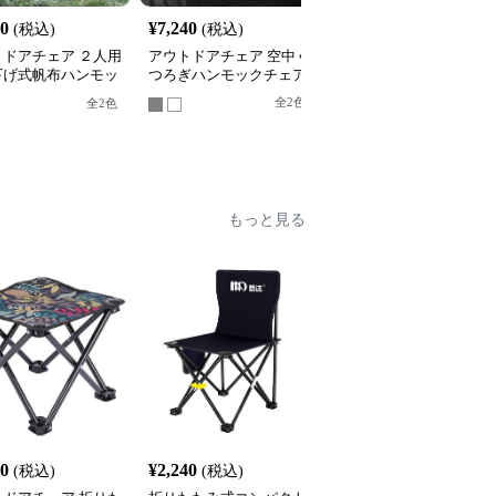
00
¥
7,240
¥
3,880
(税込)
(税込)
(税込)
トドアチェア ２人用
アウトドアチェア 空中く
アウトドアチェア 森林
下げ式帆布ハンモッ
つろぎハンモックチェア
漫休息ハンモック
量携帯型
全
2
色
全
6
色
全
2
色
もっと見る
人
20
¥
2,240
¥
2,460
(税込)
(税込)
(税込)