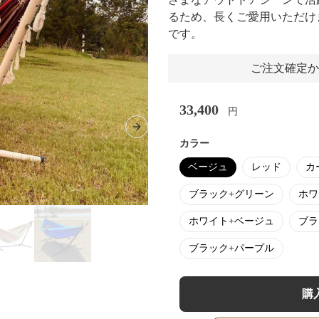
るため、長くご愛用いただけ
です。
ご注文確定か
33,400
円
Next slide
カラー
ベージュ
レッド
カ
ブラック+グリーン
ホワ
ホワイト+ベージュ
ブラ
ブラック+パープル
購