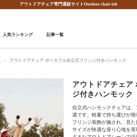
アウトドアチェア
専門通販サイト
Outdoor-chair-lab
人気ランキング
記事一覧
覧
›
アウトドアチェア ポータブル自立式フリンジ付きハンモック
アウトドアチェア
ジ付きハンモック
自立式ハンモックチェアは、
適です。軽量で持ち運びが簡
フリンジ装飾が施され、見た
サイズが快適な座り心地を実
ざまなアウトドアシーンで活