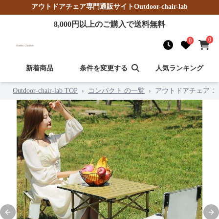
アウトドアチェア
専門通販サイト
Outdoor-chair-lab
8,000
円以上のご購入で送料無料
0
0
新着商品
条件を変更する
人気ランキング
Outdoor-chair-lab TOP
›
コンパクト の一覧
›
アウトドアチェア 
Previous slide
Nex