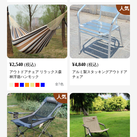
人気
¥
2,540
¥
4,840
(税込)
(税込)
アウトドアチェア リラックス森
アルミ製スタッキングアウトドア
林浮遊ハンモック
チェア
全
7
色
人気