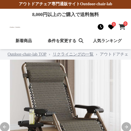
アウトドアチェア
専門通販サイト
Outdoor-chair-lab
8,000
円以上のご購入で送料無料
0
0
新着商品
条件を変更する
人気ランキング
Outdoor-chair-lab TOP
›
リクライニングの一覧
›
アウトドアチェ
Previous slide
Nex