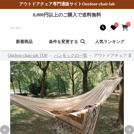
アウトドアチェア
専門通販サイト
Outdoor-chair-lab
8,000
円以上のご購入で送料無料
0
0
新着商品
条件を変更する
人気ランキング
Outdoor-chair-lab TOP
›
ハンモックの一覧
›
アウトドアチェア 
Previous slide
Nex