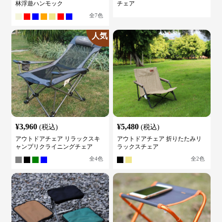
林浮遊ハンモック
チェア
全
7
色
人気
¥
3,960
¥
5,480
(税込)
(税込)
アウトドアチェア リラックスキ
アウトドアチェア 折りたたみリ
ャンプリクライニングチェア
ラックスチェア
全
4
色
全
2
色