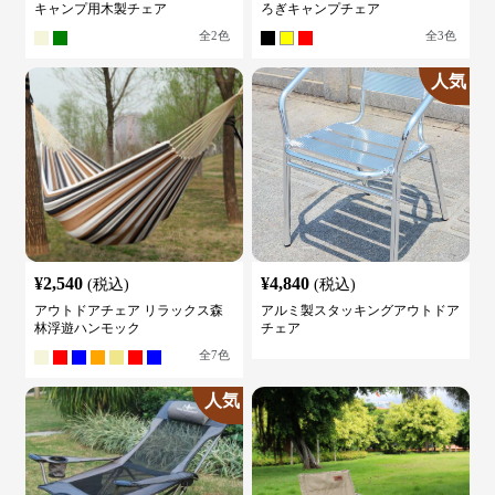
キャンプ用木製チェア
ろぎキャンプチェア
全
2
色
全
3
色
人気
¥
2,540
¥
4,840
(税込)
(税込)
アウトドアチェア リラックス森
アルミ製スタッキングアウトドア
林浮遊ハンモック
チェア
全
7
色
人気