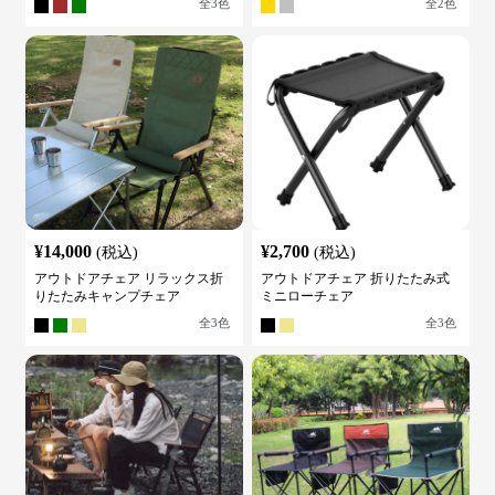
全
3
色
全
2
色
¥
14,000
¥
2,700
(税込)
(税込)
アウトドアチェア リラックス折
アウトドアチェア 折りたたみ式
りたたみキャンプチェア
ミニローチェア
全
3
色
全
3
色