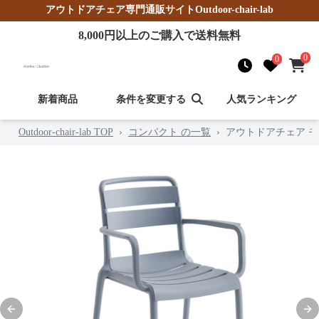
アウトドアチェア
専門通販サイト
Outdoor-chair-lab
8,000
円以上のご購入で送料無料
0
0
新着商品
条件を変更する
人気ランキング
Outdoor-chair-lab TOP
›
コンパクト の一覧
›
アウトドアチェア 
Previous slide
Nex