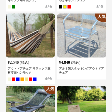
キャンプ用木製チェア
ろぎキャンプチェア
全
2
色
全
3
色
人気
¥
2,540
¥
4,840
(税込)
(税込)
アウトドアチェア リラックス森
アルミ製スタッキングアウトドア
林浮遊ハンモック
チェア
全
7
色
人気