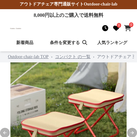
アウトドアチェア
専門通販サイト
Outdoor-chair-lab
8,000
円以上のご購入で送料無料
0
0
新着商品
条件を変更する
人気ランキング
Outdoor-chair-lab TOP
›
コンパクト の一覧
›
アウトドアチェア 
Previous slide
Nex