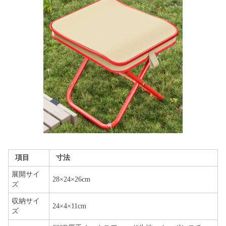
項目
寸法
展開サイ
28×24×26cm
ズ
収納サイ
24×4×11cm
ズ