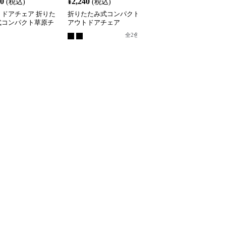
20
¥
2,240
¥
2,460
(税込)
(税込)
(税込)
トドアチェア 折りた
折りたたみ式コンパクト
アウトドアチェア 折り
式コンパクト草原チ
アウトドアチェア
たみ式コンパクトステッ
プスツール
全
2
色
全
4
色