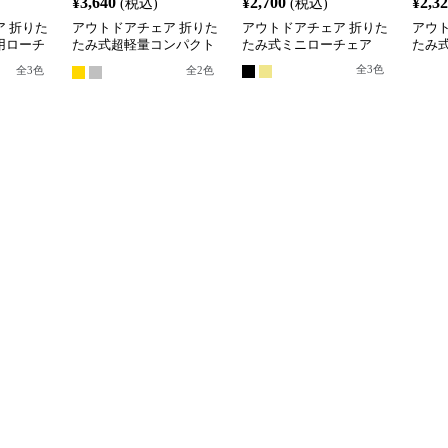
¥
3,640
¥
2,700
¥
2,3
(税込)
(税込)
 折りた
アウトドアチェア 折りた
アウトドアチェア 折りた
アウ
用ローチ
たみ式超軽量コンパクト
たみ式ミニローチェア
たみ
ローチェア
ェア
全
3
色
全
3
色
全
2
色