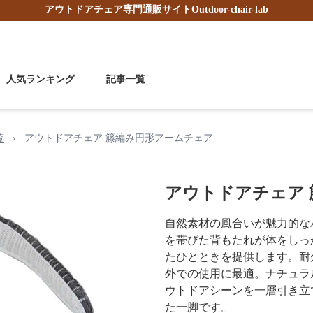
アウトドアチェア
専門通販サイト
Outdoor-chair-lab
人気ランキング
記事一覧
覧
›
アウトドアチェア 籐編み円形アームチェア
アウトドアチェア
自然素材の風合いが魅力的な
を帯びた背もたれが体をしっ
たひとときを提供します。耐
外での使用に最適。ナチュラ
ウトドアシーンを一層引き立
た一脚です。