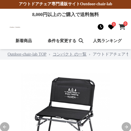
アウトドアチェア
専門通販サイト
Outdoor-chair-lab
8,000
円以上のご購入で送料無料
0
0
新着商品
条件を変更する
人気ランキング
Outdoor-chair-lab TOP
›
コンパクト の一覧
›
アウトドアチェア 
Previous slide
Nex