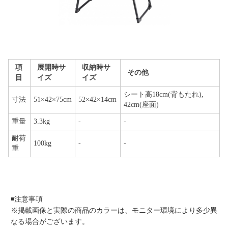
項
展開時サ
収納時サ
その他
目
イズ
イズ
シート高18cm(背もたれ),
寸法
51×42×75cm
52×42×14cm
42cm(座面)
重量
3.3kg
-
-
耐荷
100kg
-
-
重
◾️注意事項
※掲載画像と実際の商品のカラーは、モニター環境により多少異
なる場合がございます。