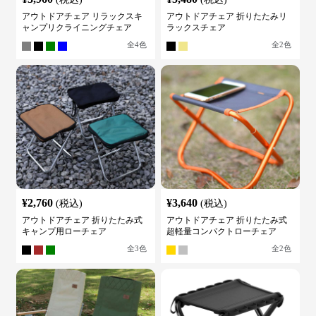
アウトドアチェア リラックスキ
アウトドアチェア 折りたたみリ
ャンプリクライニングチェア
ラックスチェア
全
4
色
全
2
色
¥
2,760
¥
3,640
(税込)
(税込)
アウトドアチェア 折りたたみ式
アウトドアチェア 折りたたみ式
キャンプ用ローチェア
超軽量コンパクトローチェア
全
3
色
全
2
色