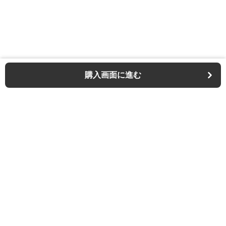
購入画面に進む
Outdoor-chair-lab
について