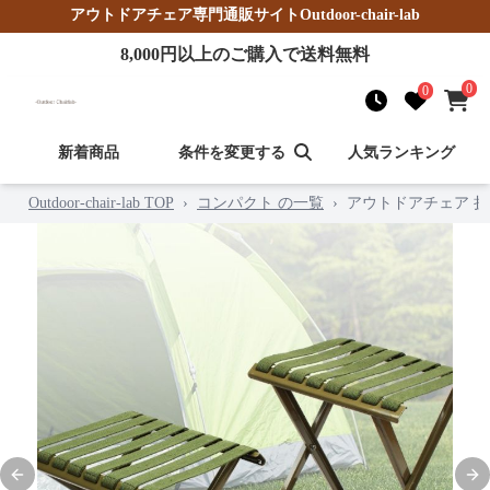
アウトドアチェア
専門通販サイト
Outdoor-chair-lab
8,000
円以上のご購入で送料無料
0
0
新着商品
条件を変更する
人気ランキング
Outdoor-chair-lab TOP
›
コンパクト の一覧
›
アウトドアチェア 折
Previous slide
Nex