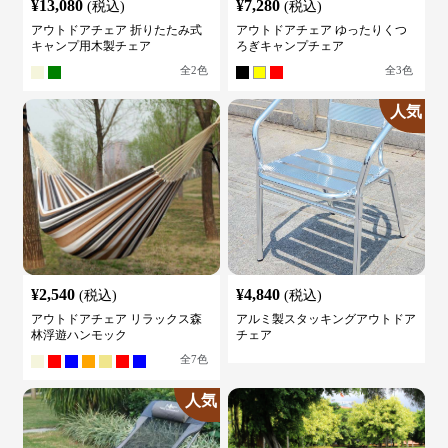
¥
13,080
¥
7,280
(税込)
(税込)
アウトドアチェア 折りたたみ式
アウトドアチェア ゆったりくつ
キャンプ用木製チェア
ろぎキャンプチェア
全
2
色
全
3
色
人気
¥
2,540
¥
4,840
(税込)
(税込)
アウトドアチェア リラックス森
アルミ製スタッキングアウトドア
林浮遊ハンモック
チェア
全
7
色
人気