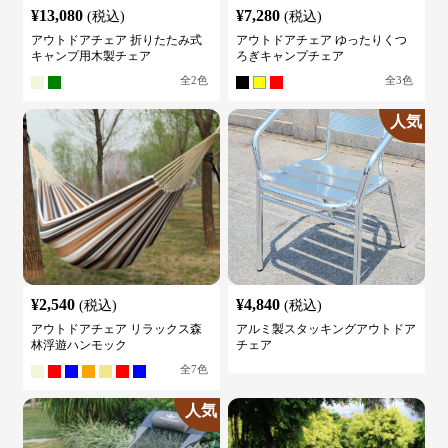
¥
13,080
¥
7,280
(税込)
(税込)
アウトドアチェア 折りたたみ式
アウトドアチェア ゆったりくつ
キャンプ用木製チェア
ろぎキャンプチェア
全
2
色
全
3
色
人気
¥
2,540
¥
4,840
(税込)
(税込)
アウトドアチェア リラックス森
アルミ製スタッキングアウトドア
林浮遊ハンモック
チェア
全
7
色
人気