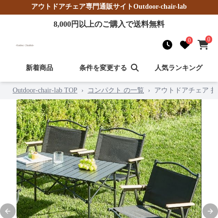
アウトドアチェア
専門通販サイト
Outdoor-chair-lab
8,000
円以上のご購入で送料無料
0
0
新着商品
条件を変更する
人気ランキング
Outdoor-chair-lab TOP
›
コンパクト の一覧
›
アウトドアチェア 
Previous slide
Nex