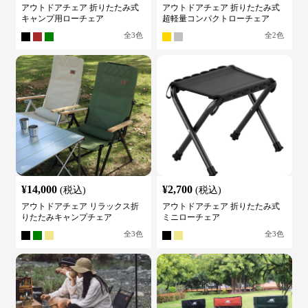
アウトドアチェア 折りたたみ式
アウトドアチェア 折りたたみ式
キャンプ用ローチェア
超軽量コンパクトローチェア
全
3
色
全
2
色
¥
14,000
¥
2,700
(税込)
(税込)
アウトドアチェア リラックス折
アウトドアチェア 折りたたみ式
りたたみキャンプチェア
ミニローチェア
全
3
色
全
3
色