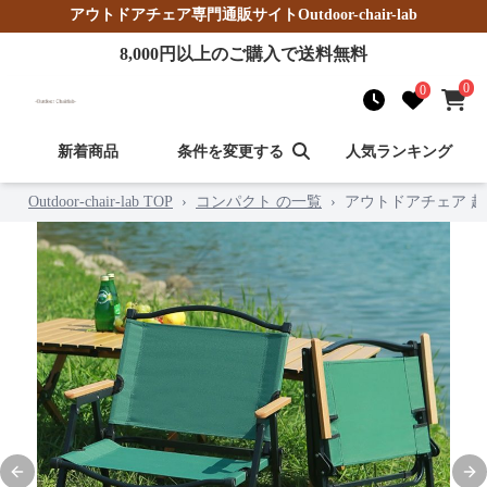
アウトドアチェア
専門通販サイト
Outdoor-chair-lab
8,000
円以上のご購入で送料無料
0
0
新着商品
条件を変更する
人気ランキング
Outdoor-chair-lab TOP
›
コンパクト の一覧
›
アウトドアチェア 超
Previous slide
Nex