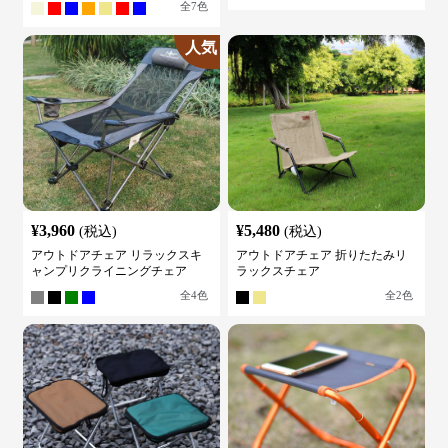
全
7
色
人気
¥
3,960
¥
5,480
(税込)
(税込)
アウトドアチェア リラックスキ
アウトドアチェア 折りたたみリ
ャンプリクライニングチェア
ラックスチェア
全
4
色
全
2
色