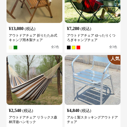
¥
13,080
¥
7,280
(税込)
(税込)
アウトドアチェア 折りたたみ式
アウトドアチェア ゆったりくつ
キャンプ用木製チェア
ろぎキャンプチェア
全
2
色
全
3
色
人気
¥
2,540
¥
4,840
(税込)
(税込)
アウトドアチェア リラックス森
アルミ製スタッキングアウトドア
林浮遊ハンモック
チェア