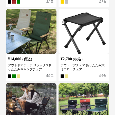
全
3
色
全
2
色
¥
14,000
¥
2,700
(税込)
(税込)
アウトドアチェア リラックス折
アウトドアチェア 折りたたみ式
りたたみキャンプチェア
ミニローチェア
全
3
色
全
3
色