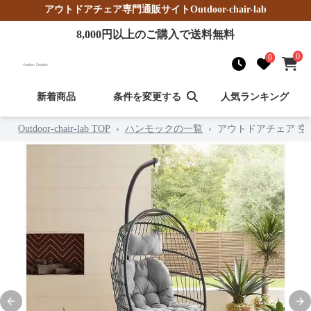
アウトドアチェア
専門通販サイト
Outdoor-chair-lab
8,000
円以上のご購入で送料無料
0
0
新着商品
条件を変更する
人気ランキング
Outdoor-chair-lab TOP
›
ハンモックの一覧
›
アウトドアチェア 
Previous slide
Nex