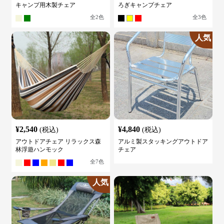
キャンプ用木製チェア
ろぎキャンプチェア
全
2
色
全
3
色
人気
¥
2,540
¥
4,840
(税込)
(税込)
アウトドアチェア リラックス森
アルミ製スタッキングアウトドア
林浮遊ハンモック
チェア
全
7
色
人気