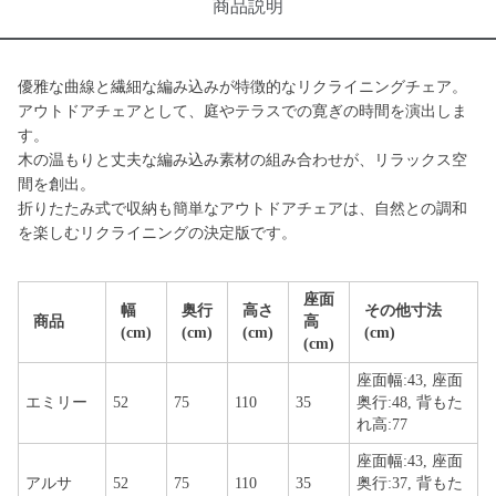
商品説明
優雅な曲線と繊細な編み込みが特徴的なリクライニングチェア。
アウトドアチェアとして、庭やテラスでの寛ぎの時間を演出しま
す。
木の温もりと丈夫な編み込み素材の組み合わせが、リラックス空
間を創出。
折りたたみ式で収納も簡単なアウトドアチェアは、自然との調和
を楽しむリクライニングの決定版です。
座面
幅
奥行
高さ
その他寸法
商品
高
(cm)
(cm)
(cm)
(cm)
(cm)
座面幅:43, 座面
エミリー
52
75
110
35
奥行:48, 背もた
れ高:77
座面幅:43, 座面
アルサ
52
75
110
35
奥行:37, 背もた