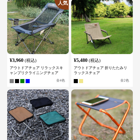
人気
¥
3,960
¥
5,480
(税込)
(税込)
アウトドアチェア リラックスキ
アウトドアチェア 折りたたみリ
ャンプリクライニングチェア
ラックスチェア
全
4
色
全
2
色