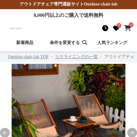
アウトドアチェア
専門通販サイト
Outdoor-chair-lab
8,000
円以上のご購入で送料無料
0
0
新着商品
条件を変更する
人気ランキング
Outdoor-chair-lab TOP
›
リクライニングの一覧
›
アウトドアチェ
Previous slide
Nex