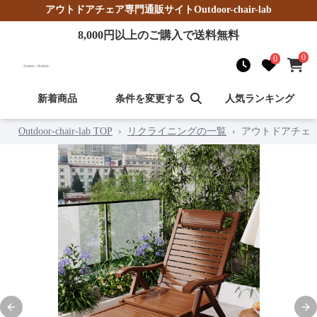
アウトドアチェア
専門通販サイト
Outdoor-chair-lab
8,000
円以上のご購入で送料無料
0
0
新着商品
条件を変更する
人気ランキング
Outdoor-chair-lab TOP
›
リクライニングの一覧
›
アウトドアチェ
Previous slide
Nex