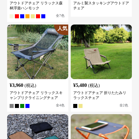
アウトドアチェア リラックス森
アルミ製スタッキングアウトドア
林浮遊ハンモック
チェア
全
7
色
人気
¥
3,960
¥
5,480
(税込)
(税込)
アウトドアチェア リラックスキ
アウトドアチェア 折りたたみリ
ャンプリクライニングチェア
ラックスチェア
全
4
色
全
2
色