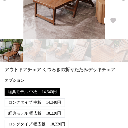
アウトドアチェア くつろぎの折りたたみデッキチェア
オプション
経典モデル 中板
14,340
円
ロングタイプ 中板
14,340
円
経典モデル 幅広板
18,220
円
ロングタイプ 幅広板
18,220
円