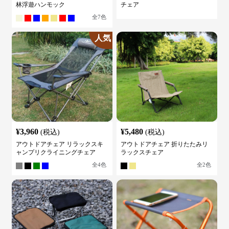
林浮遊ハンモック
チェア
全
7
色
人気
¥
3,960
¥
5,480
(税込)
(税込)
アウトドアチェア リラックスキ
アウトドアチェア 折りたたみリ
ャンプリクライニングチェア
ラックスチェア
全
4
色
全
2
色