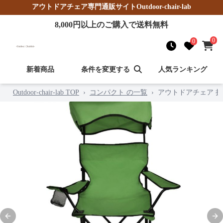
アウトドアチェア
専門通販サイト
Outdoor-chair-lab
8,000
円以上のご購入で送料無料
0
0
新着商品
条件を変更する
人気ランキング
Outdoor-chair-lab TOP
›
コンパクト の一覧
›
アウトドアチェア 
Previous slide
Nex