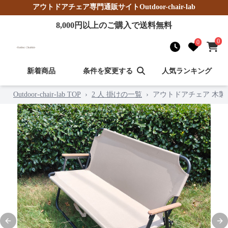
アウトドアチェア
専門通販サイト
Outdoor-chair-lab
8,000
円以上のご購入で送料無料
0
0
新着商品
条件を変更する
人気ランキング
Outdoor-chair-lab TOP
›
2 人 掛けの一覧
›
アウトドアチェア 木製
Previous slide
Nex