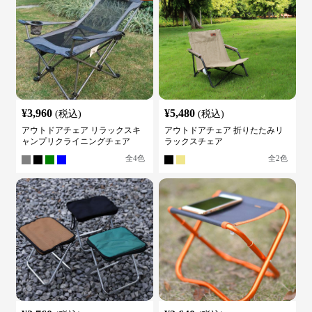
¥
3,960
¥
5,480
(税込)
(税込)
アウトドアチェア リラックスキ
アウトドアチェア 折りたたみリ
ャンプリクライニングチェア
ラックスチェア
全
4
色
全
2
色