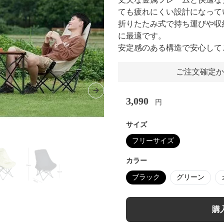
ても疲れにくい設計になって
折りたたみ式で持ち運びや収
に最適です。
安定感のある構造で安心して
ご注文確定か
Next slide
3,090
円
サイズ
フリーサイズ
カラー
ブラック
グリーン
購