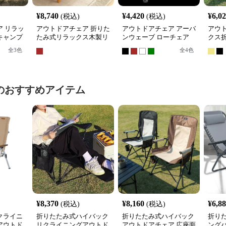
¥
8,740
¥
4,420
¥
6,0
(税込)
(税込)
 リラッ
アウトドアチェア 折りた
アウトドアチェア アーバ
アウ
キャンプ
たみ式リラックス木製リ
ンウェーブ ローチェア
クス
クライニングチェア
リラックス
チェ
全
3
色
全
4
色
のおすすめアイテム
¥
8,370
¥
8,160
¥
6,8
(税込)
(税込)
クライニ
折りたたみ式ハイバック
折りたたみ式ハイバック
折り
アウトド
リクライニングアウトド
アウトドアチェア 広座面
ング