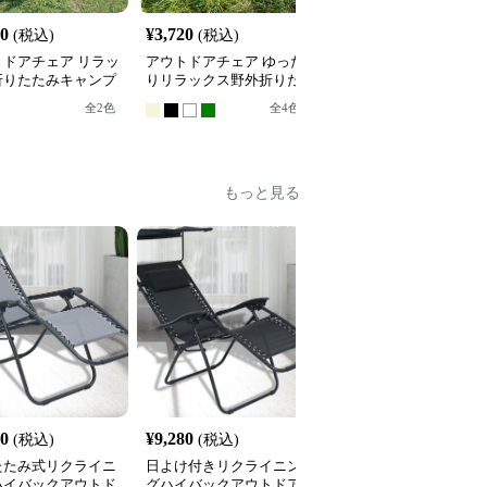
20
¥
3,720
¥
4,940
(税込)
(税込)
(税込)
トドアチェア リラッ
アウトドアチェア ゆった
アウトドアチェア 折り
折りたたみキャンプ
りリラックス野外折りた
たみ式リクライニングキ
ア
たみチェア
ャンプチェア
全
2
色
全
4
色
全
6
色
もっと見る
80
¥
9,280
¥
8,660
(税込)
(税込)
(税込)
たたみ式リクライニ
日よけ付きリクライニン
折りたたみ式ハイバック
ハイバックアウトド
グハイバックアウトドア
アウトドアチェア サイ