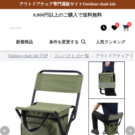
アウトドアチェア
専門通販サイト
Outdoor-chair-lab
8,000
円以上のご購入で送料無料
0
0
新着商品
条件を変更する
人気ランキング
Outdoor-chair-lab TOP
›
コンパクト の一覧
›
アウトドアチェア 
Previous slide
Nex