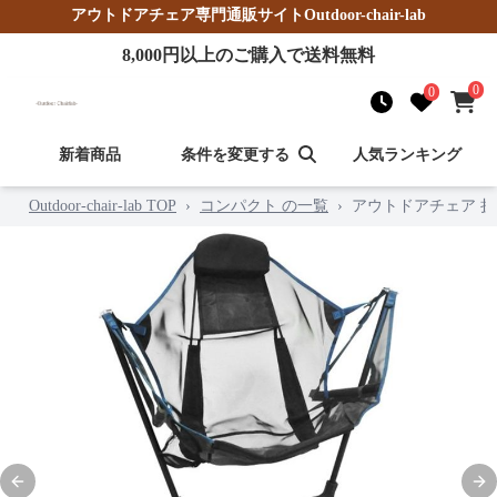
アウトドアチェア
専門通販サイト
Outdoor-chair-lab
8,000
円以上のご購入で送料無料
0
0
新着商品
条件を変更する
人気ランキング
Outdoor-chair-lab TOP
›
コンパクト の一覧
›
アウトドアチェア 
Previous slide
Nex