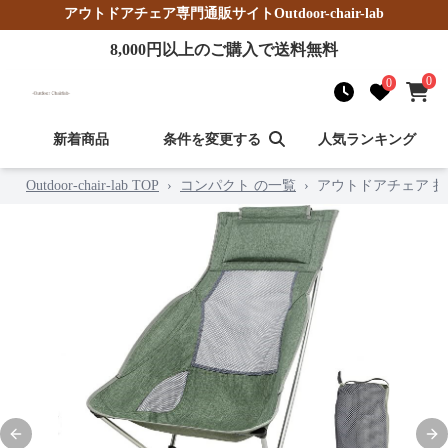
アウトドアチェア
専門通販サイト
Outdoor-chair-lab
8,000
円以上のご購入で送料無料
0
0
新着商品
条件を変更する
人気ランキング
Outdoor-chair-lab TOP
›
コンパクト の一覧
›
アウトドアチェア 
Previous slide
Nex