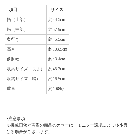
項目
サイズ
幅（上部）
約44.5cm
幅（中部）
約57.9cm
奥行き
約45.5cm
高さ
約103.9cm
前脚幅
約43.4cm
収納サイズ（長さ）
約43.2cm
収納サイズ（幅）
約16.5cm
重量
約1.68kg
◾️注意事項
※掲載画像と実際の商品のカラーは、モニター環境により多少異
なる場合がございます。