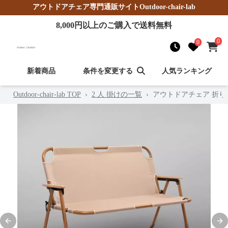
アウトドアチェア
専門通販サイト
Outdoor-chair-lab
8,000
円以上のご購入で送料無料
0
0
新着商品
条件を変更する
人気ランキング
Outdoor-chair-lab TOP
›
2 人 掛けの一覧
›
アウトドアチェア 折
Previous slide
Nex