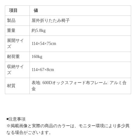
項目
値
製品
屋外折りたたみ椅子
重量
約5.8kg
展開サイ
114×54×75cm
ズ
耐荷重
160kg
収納サイ
114×67×8cm
ズ
表地: 600Dオックスフォード布フレーム: アルミ合
材質
金
◾️注意事項
※掲載画像と実際の商品のカラーは、モニター環境により多少異
なる場合がございます。