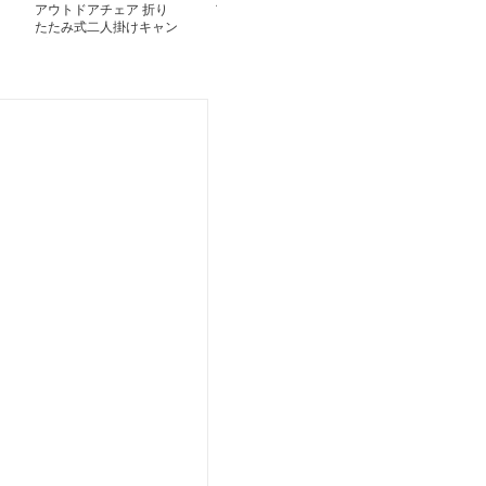
アウトドアチェア 折り
アウトドアチェア 快適
折りたたみ式メ
たたみ式二人掛けキャン
リラックス折りたたみキ
もたれアウトド
プベンチ
ャンプチェア