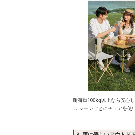
耐荷重100kg以上なら安心
→ シーンごとにチェアを使
3. 腰に優しいアウトド