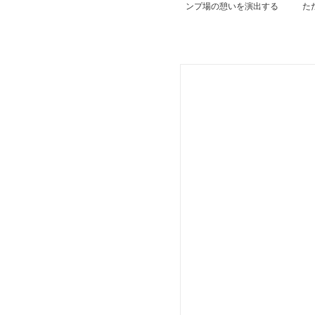
ンプ場の憩いを演出する
た
折りたたみベンチ
量