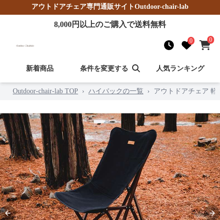
アウトドアチェア
専門通販サイト
Outdoor-chair-lab
8,000
円以上のご購入で送料無料
0
0
新着商品
条件を変更する
人気ランキング
Outdoor-chair-lab TOP
›
ハイバックの一覧
›
アウトドアチェア 
Previous slide
Nex