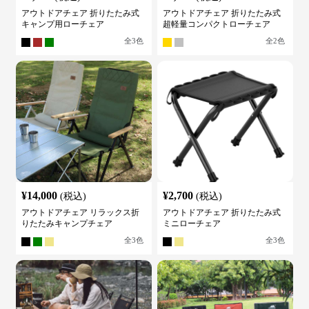
アウトドアチェア 折りたたみ式
アウトドアチェア 折りたたみ式
キャンプ用ローチェア
超軽量コンパクトローチェア
全
3
色
全
2
色
¥
14,000
¥
2,700
(税込)
(税込)
アウトドアチェア リラックス折
アウトドアチェア 折りたたみ式
りたたみキャンプチェア
ミニローチェア
全
3
色
全
3
色