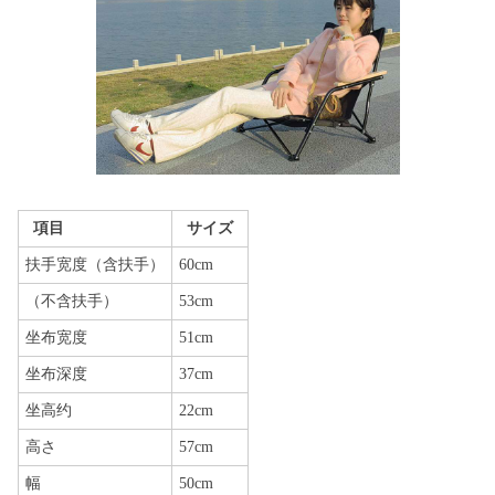
項目
サイズ
扶手宽度（含扶手）
60cm
（不含扶手）
53cm
坐布宽度
51cm
坐布深度
37cm
坐高约
22cm
高さ
57cm
幅
50cm