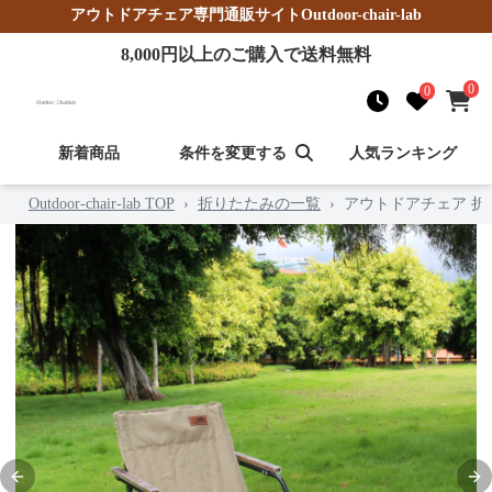
アウトドアチェア
専門通販サイト
Outdoor-chair-lab
8,000
円以上のご購入で送料無料
0
0
新着商品
条件を変更する
人気ランキング
Outdoor-chair-lab TOP
›
折りたたみの一覧
›
アウトドアチェア 
Previous slide
Nex