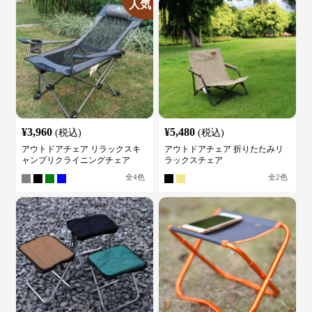
人気
¥
3,960
¥
5,480
(税込)
(税込)
アウトドアチェア リラックスキ
アウトドアチェア 折りたたみリ
ャンプリクライニングチェア
ラックスチェア
全
4
色
全
2
色