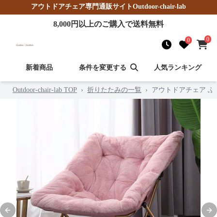
アウトドアチェア
専門通販サイト
Outdoor-chair-lab
8,000
円以上のご購入で送料無料
0
0
新着商品
条件を変更する
人気ランキング
Outdoor-chair-lab TOP
›
折りたたみの一覧
›
アウトドアチェア 
Previous slide
Nex