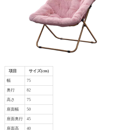
項目
サイズ(cm)
幅
75
奥行
82
高さ
75
座面幅
50
座面奥行
45
座面高
40