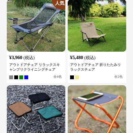
人気
¥
3,960
¥
5,480
(税込)
(税込)
アウトドアチェア リラックスキ
アウトドアチェア 折りたたみリ
ャンプリクライニングチェア
ラックスチェア
全
4
色
全
2
色