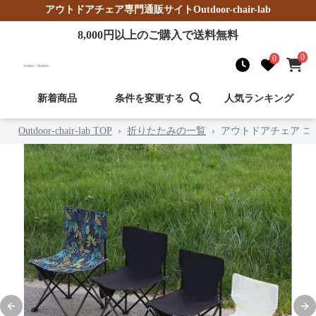
アウトドアチェア
専門通販サイト
Outdoor-chair-lab
8,000
円以上のご購入で送料無料
0
0
新着商品
条件を変更する
人気ランキング
Outdoor-chair-lab TOP
›
折りたたみの一覧
›
アウトドアチェア 
Previous slide
Nex