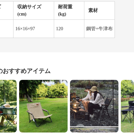
ズ
収納サイズ
耐荷重
素材
(cm)
(kg)
16×16×97
120
鋼管+牛津布
のおすすめアイテム