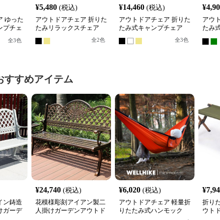
¥
5,480
¥
14,460
¥
4,9
(税込)
(税込)
 ゆった
アウトドアチェア 折りた
アウトドアチェア 折りた
アウ
ンプチェ
たみリラックスチェア
たみ式キャンプチェア
たみ
プチ
全
2
色
全
3
色
全
3
色
おすすめアイテム
¥
24,740
¥
6,020
¥
7,9
(税込)
(税込)
イン鋳造
花模様彫刻アイアン製二
アウトドアチェア 軽量折
折り
けガーデ
人掛けガーデンアウトド
りたたみ式ハンモック
ウト
ア ベン
アチェアベンチ