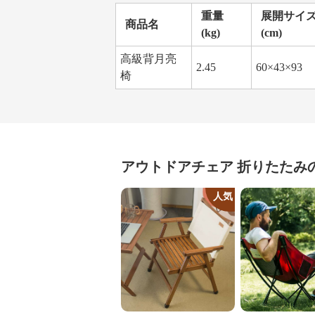
重量
展開サイ
商品名
(kg)
(cm)
高級背月亮
2.45
60×43×93
椅
アウトドアチェア
折りたたみ
人気