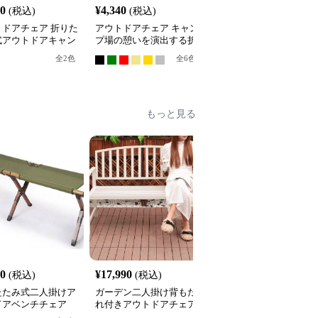
00
¥
4,340
¥
6,020
(税込)
(税込)
(税込)
トドアチェア 折りた
アウトドアチェア キャン
折りたたみ式木製アウト
式アウトドアキャン
プ場の憩いを演出する折
ドアチェア
ェア
りたたみベンチ
全
2
色
全
6
色
もっと見る
40
¥
17,990
¥
25,120
(税込)
(税込)
(税込)
たたみ式二人掛けア
ガーデン二人掛け背もた
クラシック装飾フレーム
ドアベンチチェア
れ付きアウトドアチェア
屋外用二人掛けベンチア
ウトドアチェア