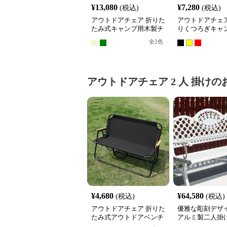
¥
13,080
¥
7,280
(税込)
(税込)
アウトドアチェア 折りた
アウトドアチェア
たみ式キャンプ用木製チ
りくつろぎキャ
ェア
ア
全
2
色
アウトドアチェア
2 人 掛け
の
¥
4,680
¥
64,580
(税込)
(税込)
アウトドアチェア 折りた
優雅な彫刻デザ
たみ式アウトドアベンチ
アルミ製二人掛
ンアウトドアチェ