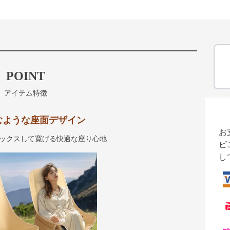
POINT
アイテム特徴
むような座面デザイン
お
ックスして寛げる快適な座り心地
ビ
し