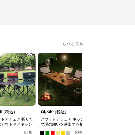
もっと見る
00
¥
4,340
¥
6,020
(税込)
(税込)
(税込)
トドアチェア 折りた
アウトドアチェア キャン
折りたたみ式木製アウト
式アウトドアキャン
プ場の憩いを演出する折
ドアチェア
ェア
りたたみベンチ
全
2
色
全
6
色