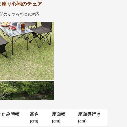
な座り心地のチェア
間のくつろぎにも対応
たたみ時幅
高さ
座面幅
座面奥行き
(cm)
(cm)
(cm)