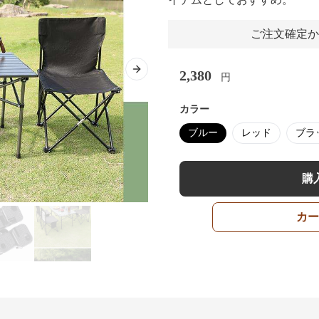
ご注文確定か
2,380
Next slide
円
カラー
ブルー
レッド
ブラ
購
カー