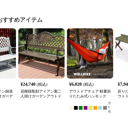
おすすめアイテム
¥
24,740
¥
6,020
¥
7,9
(税込)
(税込)
イン鋳造
花模様彫刻アイアン製二
アウトドアチェア 軽量折
折り
けガーデ
人掛けガーデンアウトド
りたたみ式ハンモック
ウト
ア ベン
アチェアベンチ
全
8
色