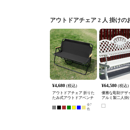
アウトドアチェア
2 人 掛け
の
¥
4,680
¥
64,580
(税込)
(税込)
アウトドアチェア 折りた
優雅な彫刻デザ
たみ式アウトドアベンチ
アルミ製二人掛
ンアウトドアチェ
全
7
チ
色