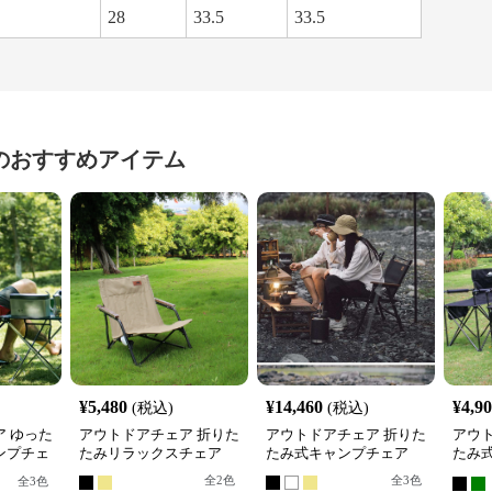
28
33.5
33.5
のおすすめアイテム
¥
5,480
¥
14,460
¥
4,9
(税込)
(税込)
 ゆった
アウトドアチェア 折りた
アウトドアチェア 折りた
アウ
ンプチェ
たみリラックスチェア
たみ式キャンプチェア
たみ
プチ
全
2
色
全
3
色
全
3
色