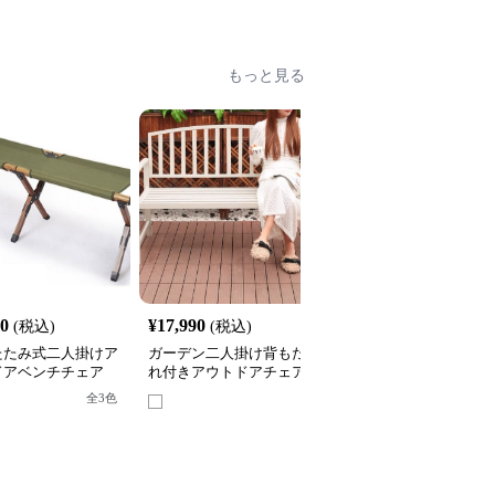
もっと見る
40
¥
17,990
¥
25,120
(税込)
(税込)
(税込)
たたみ式二人掛けア
ガーデン二人掛け背もた
クラシック装飾フレーム
ドアベンチチェア
れ付きアウトドアチェア
屋外用二人掛けベンチア
ウトドアチェア
全
3
色