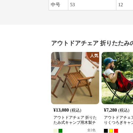
中号
53
12
アウトドアチェア
折りたたみ
人気
¥
13,080
¥
7,280
(税込)
(税込)
アウトドアチェア 折りた
アウトドアチェア
たみ式キャンプ用木製チ
りくつろぎキャ
ェア
ア
全
2
色